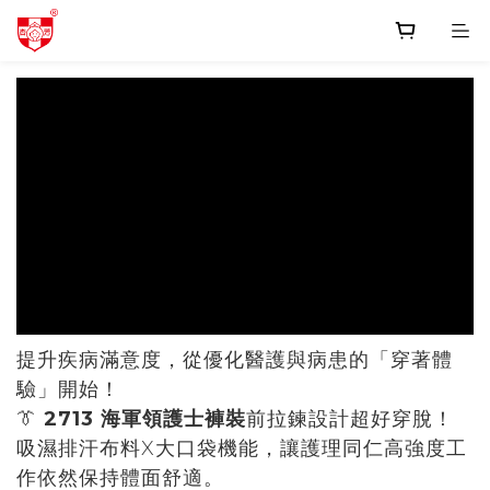
prev
next
提升疾病滿意度，從優化醫護與病患的「穿著體
驗」開始！
👔
2713 海軍領護士褲裝
前拉鍊設計超好穿脫！
吸濕排汗布料X大口袋機能，讓護理同仁高強度工
作依然保持體面舒適。