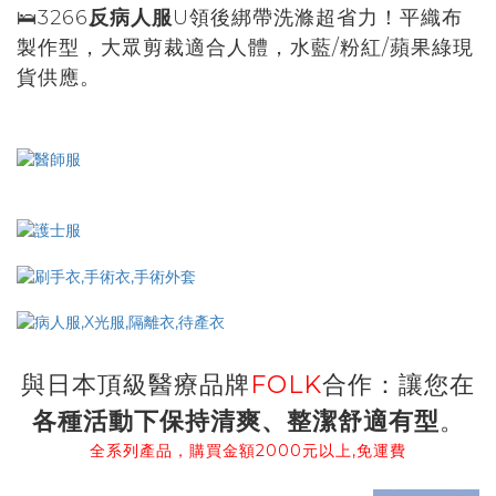
🛌3266
反病人服
U領後綁帶洗滌超省力！平織布
製作型，大眾剪裁適合人體，水藍/粉紅/蘋果綠現
貨供應。
與日本頂級醫療品牌
FOLK
合作：讓您在
各種活動下保持清爽、整潔舒適有型
。
全系列產品，購買金額2000元以上,免運費
prev
next