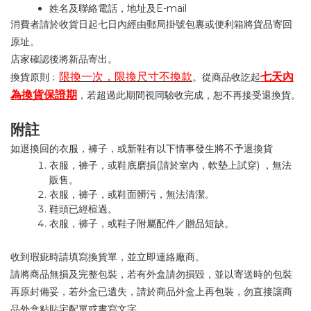
E-mail
姓名及聯絡電話，地址及
消費者請於收貨日起七日內經由郵局掛號包裏或便利箱將貨品寄回
原址。
店家確認後將新品寄出。
限換一次，限換尺寸不換款
七天內
換貨原則﹕
。從商品收訖起
為換貨保證期
，若超過此期間視同驗收完成，恕不再接受退換貨。
附註
如退換回的
衣服，褲子，或
新鞋有以下情事發生將不予退換貨
(
)
衣服，褲子，或鞋底磨損
請於室內，軟墊上試穿
，無法
販售
。
衣服，褲子，或鞋面髒污，無法清潔。
鞋頭已經楦過。
衣服，褲子，或鞋子附屬配件／贈品短缺。
收到瑕疵時請填寫換貨單，並立即連絡廠商。
請將商品無損及完整包裝，若有外盒請勿損毀，並以寄送時的包裝
再原封備妥，若外盒已遺失，請於商品外盒上再包裝，勿直接讓商
品外盒粘貼宅配單或書寫文字。