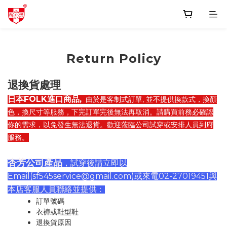
Return Policy
退換貨處理
日本FOLK進口商品,
由於是客制式訂單, 並不提供換款式，換顏
色，換尺寸等服務，下完訂單完後無法再取消。請購買前務必確認
你的需求，以免發生無法退貨。歡迎蒞臨公司試穿或安排人員到府
服務。
杏芳公司產品
，試穿後請立即以
Email(sf545service@gmail.com)
或來電
02-27019451
與
本店客服人員聯絡並提供﹕
訂單號碼
衣褲或鞋型鞋
退換貨原因