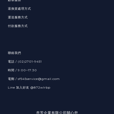
退換貨處理方式
運送服務方式
付款服務方式
聯絡我們
電話 / (02)2701-9451
時間 / 9:00~17:30
電郵 / sf545service@gmail.com
Line 加入好友
@872wlrbp
杏芳企業有限公司關心您