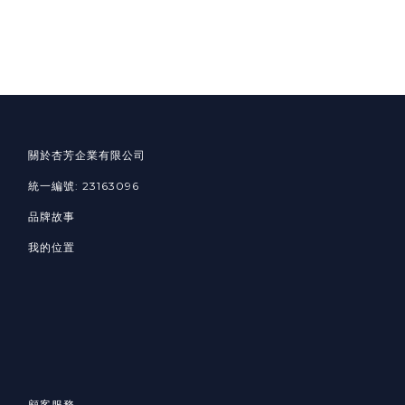
關於杏芳企業有限公司
統一編號: 23163096
品牌故事
我的位置
顧客服務