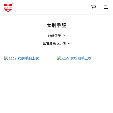
女刷手服
商品排序
每頁顯示 24 個