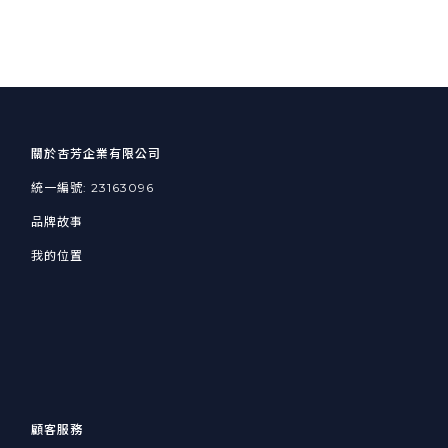
關於杏芳企業有限公司
統一編號: 23163096
品牌故事
我的位置
顧客服務