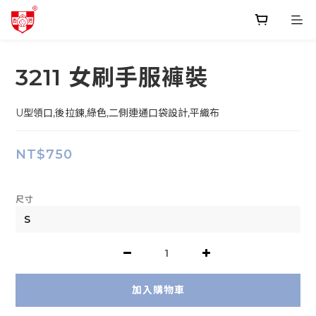
3211 女刷手服褲裝
U型領口,後拉鍊,綠色,二側連通口袋設計,平織布
NT$750
尺寸
加入購物車