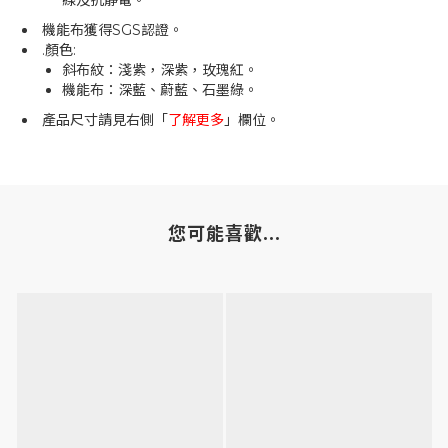
線及抗靜電。
機能布獲得SGS認證。
.顏色:
斜布紋：淺紫，深紫，玫瑰紅。
機能布：深藍、蔚藍、石墨綠。
產品尺寸請見右側「
了解更多
」欄位。
您可能喜歡...