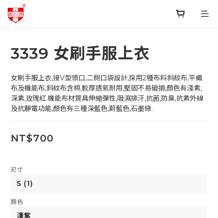
3339 女刷手服上衣
女刷手服上衣,接V型領口,二側口袋設計,採用2種布料斜紋布,平織
布及機能布,斜紋布含棉,較厚透氣耐用,堅固不易破損,顏色有淺紫,
深紫,玫瑰紅.機能布材質具伸縮彈性,吸濕排汗,抗菌,防臭,抗紫外線
及抗靜電功能,顏色有三種深藍色,蔚藍色,石墨綠.
NT$700
尺寸
顏色