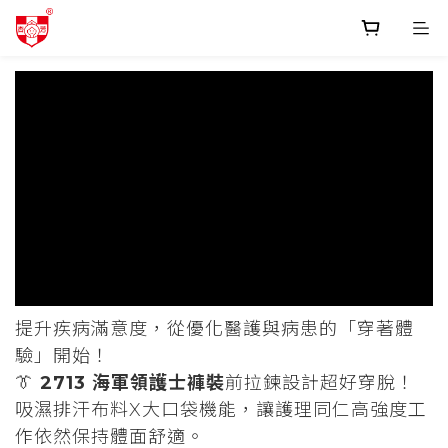
prev
next
提升疾病滿意度，從優化醫護與病患的「穿著體
驗」開始！
👔
2713 海軍領護士褲裝
前拉鍊設計超好穿脫！
吸濕排汗布料X大口袋機能，讓護理同仁高強度工
作依然保持體面舒適。