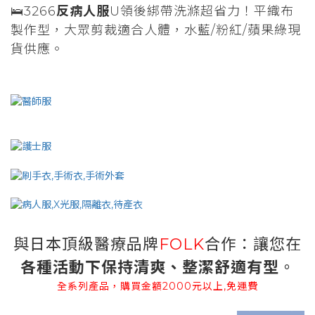
🛌3266
反病人服
U領後綁帶洗滌超省力！平織布
製作型，大眾剪裁適合人體，水藍/粉紅/蘋果綠現
貨供應。
與日本頂級醫療品牌
FOLK
合作：讓您在
各種活動下保持清爽、整潔舒適有型
。
全系列產品，購買金額2000元以上,免運費
prev
next