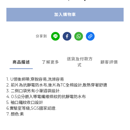
加入購物車
分享到
送貨及付款方
商品描述
了解更多
顧客評價
式
1. U領後綁帶,穿脫容易,洗滌容易
2. 前片為抗靜電防水布,後片為TC全棉設計,散熱穿著舒適
3. 二側口袋另有小筆插袋設計.
4. 0.5公分嵌入導電纖維條紋的抗靜電防水布
5. 袖口羅紋收口設計
6.實驗室等級,SGS國家認證.
7. 顏色:紫