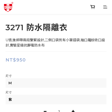
3271 防水隔離衣
U領,後綁帶兩段繫緊設計,二側口袋另有小筆插袋,袖口羅紋收口設
計,實驗室級抗靜電防水布
NT$950
尺寸
尺寸