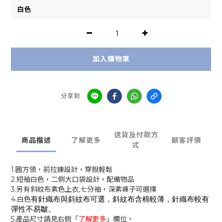
加入購物車
分享到
送貨及付款方
商品描述
了解更多
顧客評價
式
1.圓方領，前拉鍊設計，穿脫輕鬆
2.短袖白色，二側大口袋設計，配備物品
3.另有斜紋布紫色上衣,七分袖，深紫褲子可選擇
4.白色
有針織布與斜紋布可選，斜紋布含棉較薄，針織布較有
彈性不易皺。
5.產品尺寸請見右側「
了解更多
」欄位。