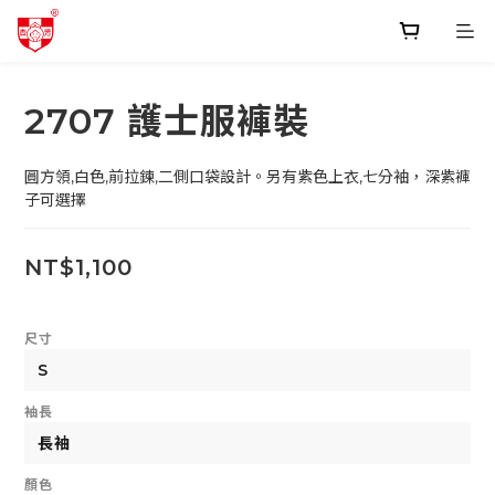
2707 護士服褲裝
圓方領,白色,前拉鍊,二側口袋設計。另有紫色上衣,七分袖，深紫褲
子可選擇
NT$1,100
尺寸
袖長
顏色