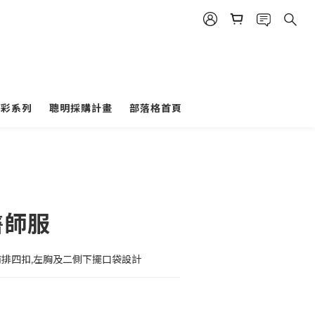
多彩系列
聰明採購計畫
部落格首頁
醫師服
前排四扣,左胸及二側下擺口袋設計