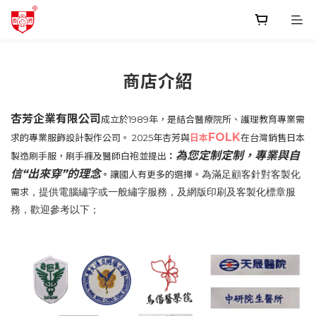
商店介紹
杏芳企業有限公司
成立於1989年，是結合醫療院所、護理教育專業
需
FOLK
求的專業服飾設計製作公司。 2025年杏芳與
日本
在台灣銷售日本
為您定制定制，專業與自
製造刷手服，刷手褲及醫師白袍並提出
：
信“出來穿”的理念
。
讓國人有更多的選擇。
為滿足顧客
針對客製化
需求
，提供電腦繡字或一般繡字服務
，及
網版印刷及客製化標章服
務，歡迎參考以下；