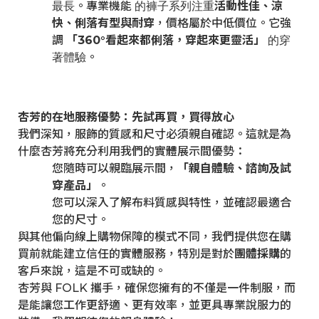
。專業機能
活動性佳、涼
最長
的褲子系列注重
快、俐落有型與耐穿
，價格屬於中低價位。它強
調
「360°看起來都俐落，穿起來更靈活」
的穿
。
著體驗
杏芳的在地服務優勢：先試再買，買得放心
我們深知，服飾的質感和尺寸必須親自確認。這就是為
什麼杏芳將充分利用我們的實體展示間優勢：
您隨時可以親臨展示間，
「親自體驗、諮詢及試
穿產品」
。
您可以深入了解布料質感與特性，並確認最適合
您的尺寸。
與其他偏向線上購物保障的模式不同，我們提供您在購
買前就能建立信任的實體服務，特別是對於
團體採購
的
客戶來說，這是不可或缺的。
杏芳與 FOLK 攜手，確保您擁有的不僅是一件制服，而
是能讓您工作更舒適、更有效率，並更具專業說服力的