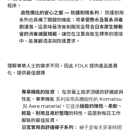
程序。
高性價比的安心之選 — 防護耐用系列：
防護耐用
系列也具備了關鍵的機能：
可承受熱水及氯系消毒
劑浸泡
。這意味著洗後制服完全
符合日本厚生勞動
省的消毒滅菌規範
，讓您在注重高衛生標準的環境
中，能兼顧清潔與防護要求。
理解專業人士的需求不同，因此 FOLK 提供產品差異
化，提供最佳選擇
專業機能的投資 ：
在衣著上追求頂級的舒適感與
性能，專業機能
Komatsu
系列採用高機能性的
Aere material。
極致的彈性、柔軟、
與
它提供
輕盈、耐用且易於整理
的特性。這是對每日工作
服裝的最佳投資。
日常實用與舒適褲子系列：
褲子是每天穿著時間