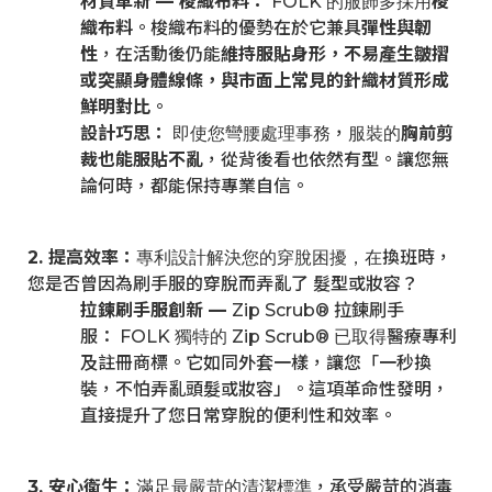
材質革新 — 梭織布料：
FOLK
梭
的服飾多採用
織布料
。梭織布料的優勢在於它兼具
彈性與韌
性
，在活動後仍能
維持服貼身形，不易產生皺摺
或突顯身體線條，與市面上常見的針織材質形成
鮮明對比
。
設計巧思：
，
胸前剪
即使您彎腰處理事務
服裝的
裁也能服貼不亂
，從背後看也依然有型。讓您無
論何時，都能保持專業自信。
2.
提高效率
：
換班時，
專利設計解決您的穿脫困擾，在
您是否曾因為刷手服的穿脫而弄亂了 髮型或妝容？
拉鍊刷手服創新 —
Zip Scrub® 拉鍊刷手
服： FOLK
Zip Scrub®
醫療專利
獨特的
已取得
及註冊商標。它如同外套一樣，讓您「一秒換
裝，不怕弄亂頭髮或妝容」。這項革命性發明，
直接提升了您日常穿脫的便利性和效率。
3.
安心衛生
：
，承受嚴苛的消毒
滿足最嚴苛的清潔標準