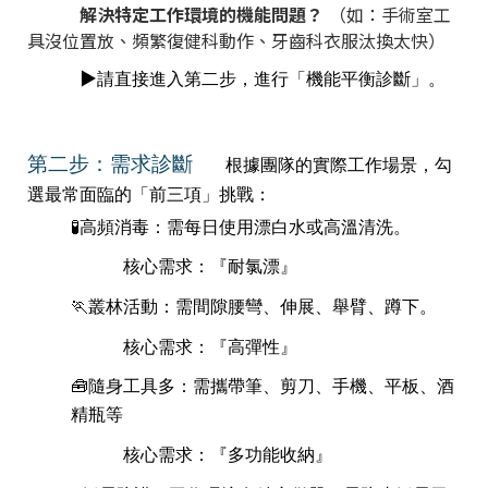
解決特定工作環境的機能問題？
（如：手術室工
具沒位置放、頻繁復健科動作、牙齒科衣服汰換太快）
▶️
請直接進入第二步，進行「機能平衡診斷」。
第二步：需求診斷
根據團隊的實際工作場景，勾
選最常面臨的「前三項」挑戰：
🧪
高頻消毒：需每日使用漂白水或高溫清洗。
核心需求：『耐氯漂』
🏃
叢林活動：需間隙腰彎、伸展、舉臂、蹲下。
核心需求：『高彈性』
🧰
隨身工具多：需攜帶筆、剪刀、手機、平板、酒
精瓶等
核心需求：『多功能收納』