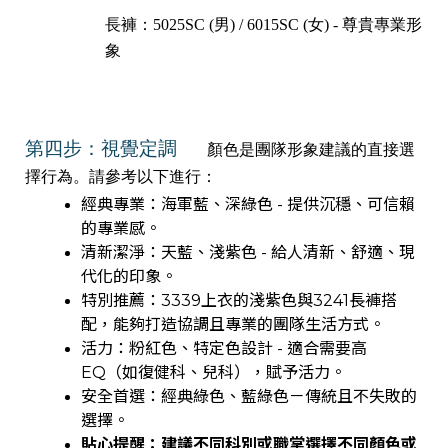
長褲：5025SC (男) / 6015SC (女) - 尊貴專業形
象
第四步：視覺定調
顏色是團隊形象建議的直接選
擇行為。請參考以下進行：
經典專業：海軍藍、深綠色 - 提供沉穩、可信賴
的專業感。
清新潔淨：天藍、淺紫色 - 給人清新、舒適、現
代化的印象。
特別推薦：3339上衣的淺紫色與3241長褲搭
配，能夠打造協調且專業的團隊生活方式。
活力：粉紅色、特定色設計 - 適合需要高
EQ（如復健科、兒科），賦予活力。
安全首選：經典綠色、藍綠色－傳統且不失敗的
選擇。
貼心提醒：建議不同科別或職掌選擇不同顏色或