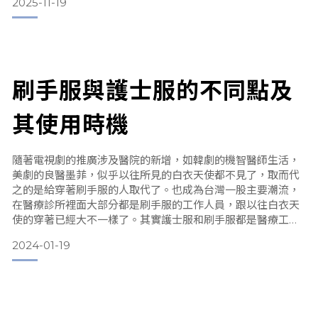
2025-11-19
新店開幕、品牌升級、提升團隊歸屬感）▶️請優先考慮：【中
高階】或【頂級投資】系列。這些系列的服裝與剪裁更能增強
專業能力。
刷手服與護士服的不同點及
其使用時機
隨著電視劇的推廣涉及醫院的新增，如韓劇的機智醫師生活，
美劇的良醫墨菲，似乎以往所見的白衣天使都不見了，取而代
之的是給穿著刷手服的人取代了。也成為台灣一股主要潮流，
在醫療診所裡面大部分都是刷手服的工作人員，跟以往白衣天
使的穿著已經大不一樣了。其實護士服和刷手服都是醫療工作
人員常穿的服裝，但他們什麼？以下針對介紹護士服和刷手服
2024-01-19
的不同時間及使用時機分享觀點。
目錄：