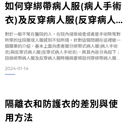
如何穿綁帶病人服(病人手術
衣)及反穿病人服(反穿病人
護士服與刷手服定義
手術衣)的穿法及清洗要領
對於一般不常在醫院的人，在院內接受檢查或者是手術時常對
護士服與刷手服用途
所穿的住院服或人服感到不知所措。針對這個問題在這裡做一
個簡單的介紹，基本上面向患者服分綁帶式病人服(病人手術
衣)與反穿式病人服(反穿式病人手術衣)，將其內容分為如下；
護士服與刷手服的優點
目錄綁帶病人服及反穿病人服時機與要領如何穿綁帶病人服及
反穿病人服步驟綁帶居家服的清洗步驟結論綁帶病人服及反穿
2024-01-14
病人服時機與要領 綁帶病人服是一種方便病人穿脫的服裝，通
結語
常用於癱瘓、臥床的病人，可以減輕病人的痛苦和不便，也方
便護理人員的照顧。綁帶病人服的特徵是有綁帶，可以根據患
者身體狀
隔離衣和防護衣的差別與使
用方法