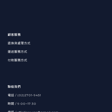
隔離衣和防護服是兩種不同等級的防護措施，適用於不同的場
合和人群。本文將介紹它們的定義、分類、使用物品和注意事
項，以幫助讀者正
顧客服務
退換貨處理方式
運送服務方式
付款服務方式
聯絡我們
電話 / (02)2701-9451
時間 / 9:00~17:30