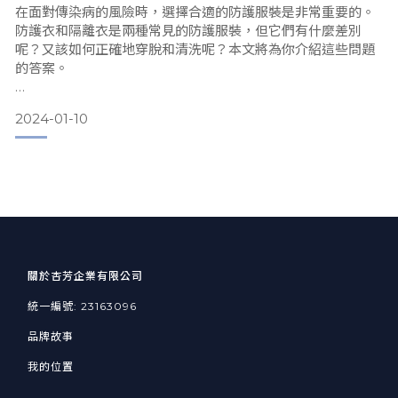
在面對傳染病的風險時，選擇合適的防護服裝是非常重要的。
防護衣和隔離衣是兩種常見的防護服裝，但它們有什麼差別
呢？又該如何正確地穿脫和清洗呢？本文將為你介紹這些問題
的答案。
目錄
2024-01-10
1.隔離衣與防護衣的差異
2.何謂醫療隔離衣
3.布質隔離衣與防水隔離衣的差異
4.如何脫隔離衣的注意事項
關於杏芳企業有限公司
5.如何脫隔離衣的注意事項
統一編號: 23163096
品牌故事
一、隔離衣和防護衣的區別
我的位置