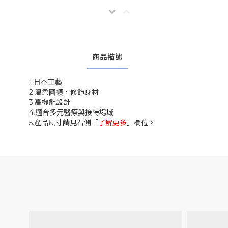
商品描述
1.日本工藝
2.溫柔圓領，修飾身材
3.高機能設計
4.適合多元醫療與接待場域
5.
產品尺寸請見右側「
了解更多
」欄位。