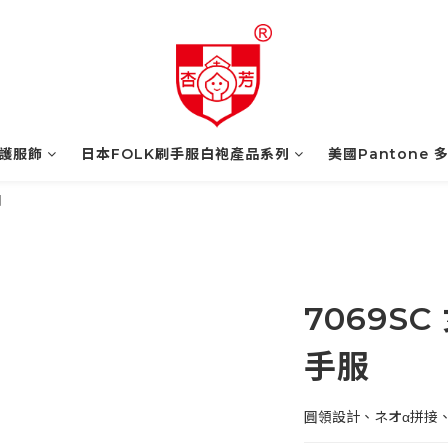
護服飾
日本FOLK刷手服白袍產品系列
美國Pantone 
列
7069S
手服
圓領設計、ネオα拼接